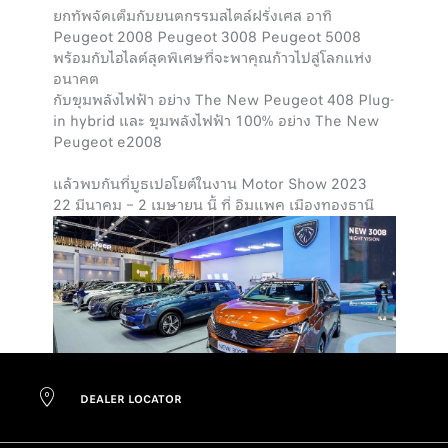
ยกทัพจัดเต็มกับยนตกรรมสไตล์ฝรั่งเศส อาทิ
Peugeot 2008 Peugeot 3008 Peugeot 5008
พร้อมกับไฮไลต์สุดพิเศษที่จะพาคุณก้าวไปสู่โลกแห่ง
อนาคต
กับขุมพลังไฟฟ้า อย่าง The New Peugeot 408 Plug-
in hybrid และ ขุมพลังไฟฟ้า 100% อย่าง The New
Peugeot e2008
แล้วพบกันที่บูธเปอโยต์ในงาน Motor Show 2023
22 มีนาคม – 2 เมษายน นี้ ที่ อิมแพค เมืองทองธานี
DEALER LOCATOR