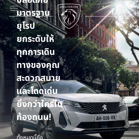
ปลอดภัย
มาตรฐาน
ยุโรป
ยกระดับให้
ทุกการเดิน
ทางของคุณ
สะดวกสบาย
และโดดเด่น
ยิ่งกว่าใครใน
ท้องถนน!
ทั้งหมดนี้คือ