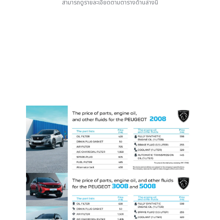
สามารถดูรายละเอียดตามตารางด้านล่างนี้