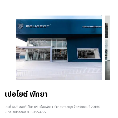
เปอโยต์ พัทยา
เลขที่ 64/3 ซอยกัมโปต 6/1 เมืองพัทยา อำเภอบางละมุง จังหวัดชลบุรี 20150
หมายเลขโทรศัพท์ 038-195-656